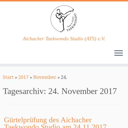
Aichacher Taekwondo Studio (ATS) e.V.
Zum
Inhalt
Start
»
2017
»
November
»
24.
springen
Tagesarchiv:
24. November 2017
Gürtelprüfung des Aichacher
Taekwondo Studio am 24.11.2017