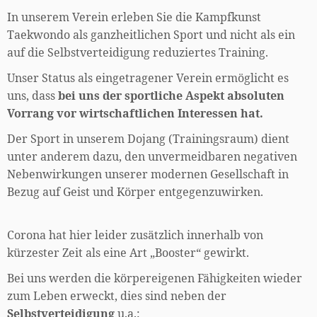
0
1
2
3
4
5
6
7
8
9
0
1
2
In unserem Verein erleben Sie die Kampfkunst
Taekwondo als ganzheitlichen Sport und nicht als ein
auf die Selbstverteidigung reduziertes Training.
Unser Status als eingetragener Verein ermöglicht es
uns, dass
bei uns der sportliche Aspekt absoluten
Vorrang vor wirtschaftlichen Interessen hat.
Der Sport in unserem Dojang (Trainingsraum) dient
unter anderem dazu, den unvermeidbaren negativen
Nebenwirkungen unserer modernen Gesellschaft in
Bezug auf Geist und Körper entgegenzuwirken.
Corona hat hier leider zusätzlich innerhalb von
kürzester Zeit als eine Art „Booster“ gewirkt.
Bei uns werden die körpereigenen Fähigkeiten wieder
zum Leben erweckt, dies sind neben der
Selbstverteidigung
u.a.: