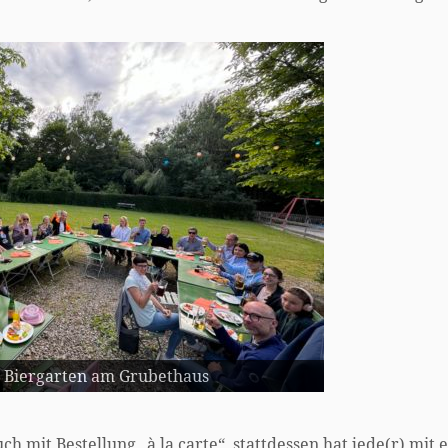
 Biergarten am Grubethaus
h mit Bestellung „à la carte“, stattdessen hat jede(r) mit 