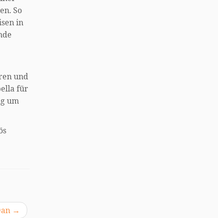
en. So
isen in
nde
oren und
ella für
ig um
ös
 Dan
→