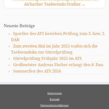
Aichacher Taekwondo Studios
→
Neueste Beiträge
Sportler des ATS bestehen Prüfung zum 3. bzw. 2.
DAN
Zum zweiten Mal im Jahr 2025 trafen sich die
Taekwondoka zur Gürtelprüfung
Gürtelprüfung Frühjahr 2025 im ATS
Großmeister Andreas Fischer erlangt den 8. Dan
Sommerfest des ATS 2024
Impressum
Kontakt
Datenschutzerklärung