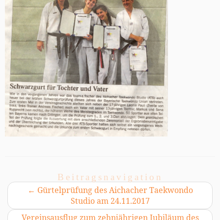
Beitragsnavigation
←
Gürtelprüfung des Aichacher Taekwondo
Studio am 24.11.2017
Vereinsausflug zum zehnjährigen Jubiläum des