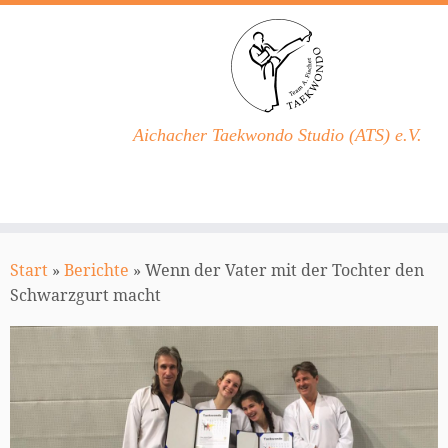
Aichacher Taekwondo Studio (ATS) e.V.
Zum
Inhalt
Start
»
Berichte
»
Wenn der Vater mit der Tochter den
springen
Schwarzgurt macht